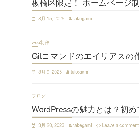
板橋区限定！ ホームページ
8月 15, 2025
takegami
web制作
Gitコマンドのエイリアスの
8月 9, 2025
takegami
ブログ
WordPressの魅力とは
3月 20, 2023
takegami
Leave a comment