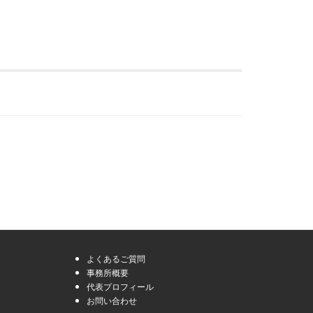
よくあるご質問
事務所概要
代表プロフィール
お問い合わせ