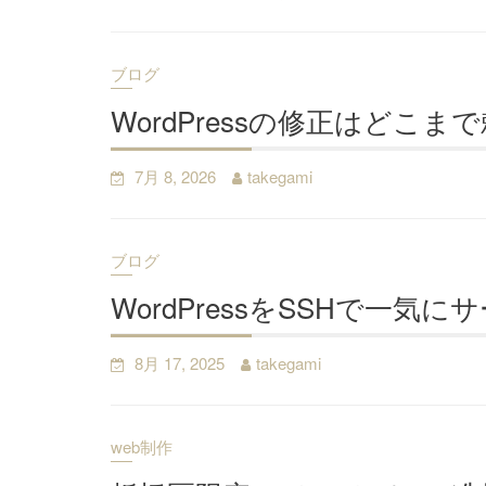
ブログ
WordPressの修正はど
7月 8, 2026
takegami
ブログ
WordPressをSSHで一
8月 17, 2025
takegami
web制作