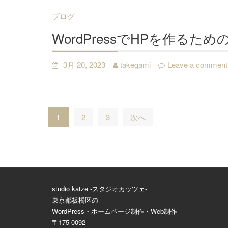
ブログ
WordPressでHPを作る
3月 20, 2023
takegami
Leave a comment
投稿のページ送り
1
2
3
次へ
studio katze -スタジオカッツェ-
東京都板橋区の
WordPress・ホームページ制作・Web制作
〒175-0092