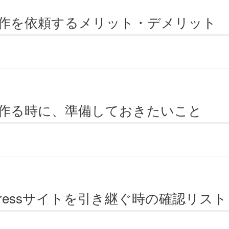
ss制作を依頼するメリット・デメリット
ージを作る時に、準備しておきたいこと
Pressサイトを引き継ぐ時の確認リスト