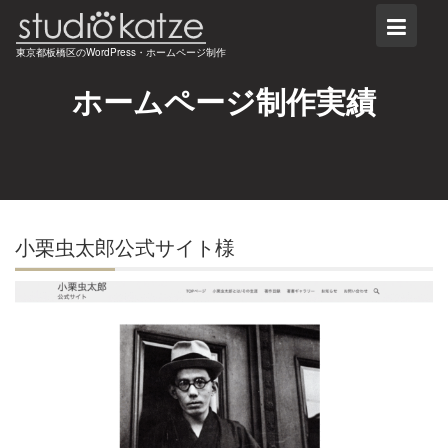
Skip
to
東京都板橋区のWordPress・ホームページ制作
content
ホームページ制作実績
小栗虫太郎公式サイト様