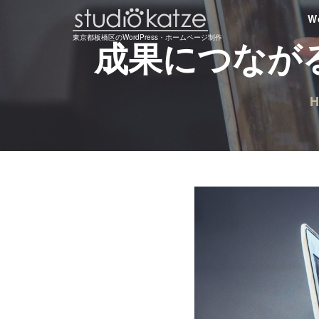
Skip
W
to
東京都板橋区のWordPress・ホームページ制作
成果につながる
content
H